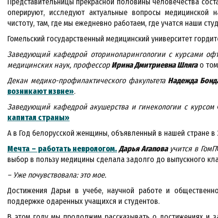
Представительницы прекрасной половины человечества соста
оперируют, исследуют актуальные вопросы медицинской н
чистоту, там, где мы ежедневно работаем, где учатся наши сту
Гомельский государственный медицинский университет гордит
Заведующий кафедрой оториноларингологии с курсами офта
медицинских наук, профессор
Ирина Дмитриевна Шляга
о том
Декан медико-профилактического факультета
Надежда Бонд
возникают извне»
.
Заведующий кафедрой акушерства и гинекологии с курсо
капитал страны»
А в Год белорусской женщины, объявленный в нашей стране в 
Мечта – работать неврологом.
Дарья Агапова
учится в ГомГ
выбор в пользу медицины сделала задолго до выпускного кл
– Уже почувствовала: это мое.
Достижения Дарьи в учебе, научной работе и общественно
поддержке одаренных учащихся и студентов.
В этом году мы продолжим рассказывать о достижениях и за