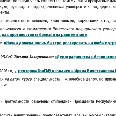
вляют большую часть коллектива ГомГМУ. Наши прекрасные дамы
ауки, руководят подразделениями университета, поддержив
денты.
ся своими ответственными, талантливыми, творческими сотрудни
льмологии и стоматологии Гомельского медицинского универс
,
как противостоять болезни на раннем этапе
.
а
:
«Наука должна очень быстро реагировать на любые угр
м ФПКиП
Татьяна Захаренкова:
«
Демографическая безопаснос
2026 году,
ректором ГомГМУ назначена
Ирина Вячеславовна 
МУ на пятом курсе
, специальность – «Лечебное дело». По призн
асса:
й деятельности отмечены стипендией Президента Республик
слугах наших женщин: преподавателях, врачах, руководителях 