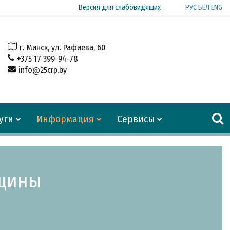
РУС
БЕЛ
ENG
Версия для слабовидящих
г. Минск, ул. Рафиева, 60
+375 17 399-94-78
info@25crp.by
уги
Информация
Сервисы
нщины