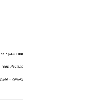
ии и развитии
году. Настало
дущее
–
семью,