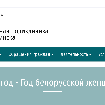
усь
нная поликлиника
Минска
Обращения граждан
Деятельность
Усл
 год - Год белорусской же