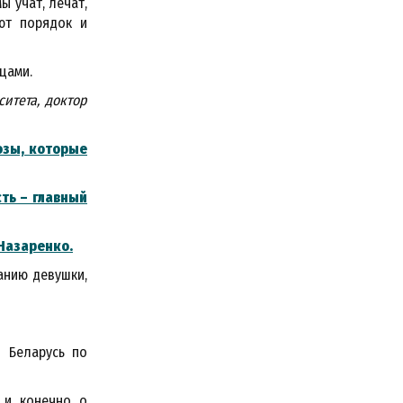
 учат, лечат,
ают порядок и
цами.
итета, доктор
озы, которые
ть – главный
Назаренко.
анию девушки,
и Беларусь по
и, конечно, о