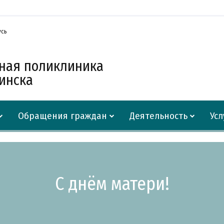
усь
нная поликлиника
Минска
Обращения граждан
Деятельность
Усл
С днём матери!