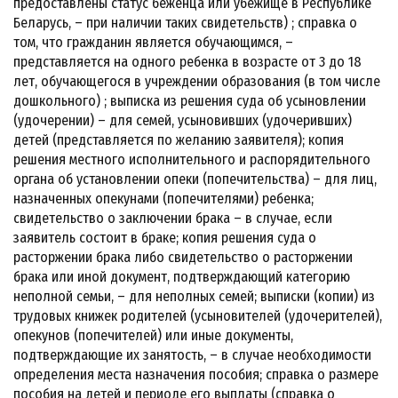
предоставлены статус беженца или убежище в Республике
Беларусь, – при наличии таких свидетельств) ; справка о
том, что гражданин является обучающимся, –
представляется на одного ребенка в возрасте от 3 до 18
лет, обучающегося в учреждении образования (в том числе
дошкольного) ; выписка из решения суда об усыновлении
(удочерении) – для семей, усыновивших (удочеривших)
детей (представляется по желанию заявителя); копия
решения местного исполнительного и распорядительного
органа об установлении опеки (попечительства) – для лиц,
назначенных опекунами (попечителями) ребенка;
свидетельство о заключении брака – в случае, если
заявитель состоит в браке; копия решения суда о
расторжении брака либо свидетельство о расторжении
брака или иной документ, подтверждающий категорию
неполной семьи, – для неполных семей; выписки (копии) из
трудовых книжек родителей (усыновителей (удочерителей),
опекунов (попечителей) или иные документы,
подтверждающие их занятость, – в случае необходимости
определения места назначения пособия; справка о размере
пособия на детей и периоде его выплаты (справка о