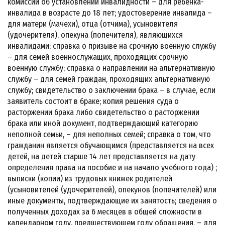
комиссии об установлении инвалидности – для ребенка-
инвалида в возрасте до 18 лет; удостоверение инвалида –
для матери (мачехи), отца (отчима), усыновителя
(удочерителя), опекуна (попечителя), являющихся
инвалидами; справка о призыве на срочную военную службу
– для семей военнослужащих, проходящих срочную
военную службу; справка о направлении на альтернативную
службу – для семей граждан, проходящих альтернативную
службу; свидетельство о заключении брака – в случае, если
заявитель состоит в браке; копия решения суда о
расторжении брака либо свидетельство о расторжении
брака или иной документ, подтверждающий категорию
неполной семьи, – для неполных семей; справка о том, что
гражданин является обучающимся (представляется на всех
детей, на детей старше 14 лет представляется на дату
определения права на пособие и на начало учебного года) ;
выписки (копии) из трудовых книжек родителей
(усыновителей (удочерителей), опекунов (попечителей) или
иные документы, подтверждающие их занятость; сведения о
полученных доходах за 6 месяцев в общей сложности в
календарном году, предшествующем году обращения, – для