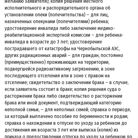
желанию заявителя); копия решения местного
исполнительного и распорядительного органа об
установлении опеки (попечительства) – для лиц,
назначенных опекунами (попечителями) ребенка;
удостоверение инвалида либо заключение медико-
реабилитационной экспертной комиссии – для ребенка-
инвалида в возрасте до 3 лет; удостоверение
пострадавшего от катастрофы на Чернобыльской АЭС,
других радиационных аварий – для граждан, постоянно
(преимущественно) проживающих на территории,
подвергшейся радиоактивному загрязнению, в зоне
последующего отселения или в зоне с правом на
отселение; свидетельство о заключении брака – в случае,
если заявитель состоит в браке; копия решения суда о
расторжении брака либо свидетельство о расторжении
брака или иной документ, подтверждающий категорию
неполной семьи, – для неполных семей; справка о периоде,
за который выплачено пособие по беременности и родам;
справка о нахождении в отпуске по уходу за ребенком до
достижения им возраста 3 лет или выписка (копия) из
приказа о предоставлении отпуска по уходу за ребенком до