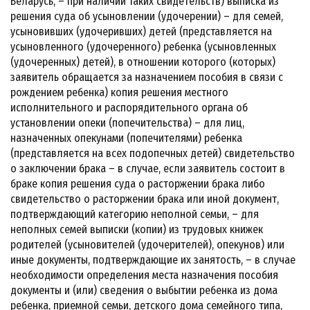
Беларусь, – при наличии таких свидетельств) выписка из
решения суда об усыновлении (удочерении) – для семей,
усыновивших (удочеривших) детей (представляется на
усыновленного (удочеренного) ребенка (усыновленных
(удочеренных) детей), в отношении которого (которых)
заявитель обращается за назначением пособия в связи с
рождением ребенка) копия решения местного
исполнительного и распорядительного органа об
установлении опеки (попечительства) – для лиц,
назначенных опекунами (попечителями) ребенка
(представляется на всех подопечных детей) свидетельство
о заключении брака – в случае, если заявитель состоит в
браке копия решения суда о расторжении брака либо
свидетельство о расторжении брака или иной документ,
подтверждающий категорию неполной семьи, – для
неполных семей выписки (копии) из трудовых книжек
родителей (усыновителей (удочерителей), опекунов) или
иные документы, подтверждающие их занятость, – в случае
необходимости определения места назначения пособия
документы и (или) сведения о выбытии ребенка из дома
ребенка, приемной семьи, детского дома семейного типа,